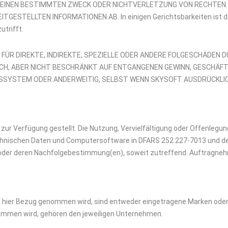
 EINEN BESTIMMTEN ZWECK ODER NICHTVERLETZUNG VON RECHTEN. 
TELLTEN INFORMATIONEN AB. In einigen Gerichtsbarkeiten ist der A
utrifft.
I FÜR DIREKTE, INDIREKTE, SPEZIELLE ODER ANDERE FOLGESCHÄDEN
SLICH, ABER NICHT BESCHRÄNKT AUF ENTGANGENEN GEWINN, GESC
SYSTEM ODER ANDERWEITIG, SELBST WENN SKYSOFT AUSDRÜCKLICH
 Verfügung gestellt. Die Nutzung, Vervielfältigung oder Offenlegun
echnischen Daten und Computersoftware in DFARS 252.227-7013 und den
oder deren Nachfolgebestimmung(en), soweit zutreffend. Auftragne
 hier Bezug genommen wird, sind entweder eingetragene Marken ode
nommen wird, gehören den jeweiligen Unternehmen.