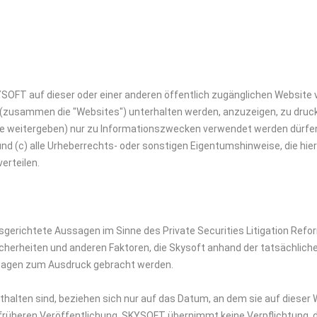
SOFT auf dieser oder einer anderen öffentlich zugänglichen Website 
 (zusammen die "Websites") unterhalten werden, anzuzeigen, zu drucke
ie sie weitergeben) nur zu Informationszwecken verwendet werden dürfe
 und (c) alle Urheberrechts- oder sonstigen Eigentumshinweise, die 
erteilen.
ftsgerichtete Aussagen im Sinne des Private Securities Litigation Re
icherheiten und anderen Faktoren, die Skysoft anhand der tatsächlich
ssagen zum Ausdruck gebracht werden.
thalten sind, beziehen sich nur auf das Datum, an dem sie auf dieser 
früheren Veröffentlichung. SKYSOFT übernimmt keine Verpflichtung, d