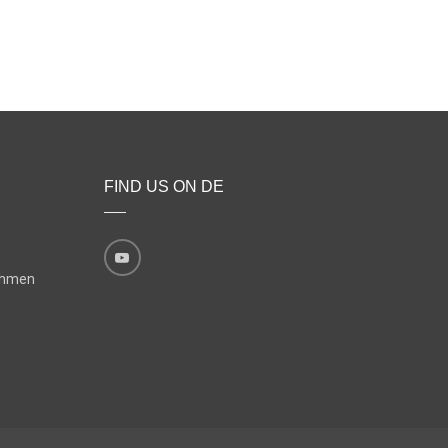
FIND US ON DE
ehmen